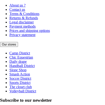
About us ?
Contact us
Terms & Conditions
Returns & Refunds
Legal disclaimer
Payment methods
Prices and shipping options
Privacy statement
Our stores
Camp District
Chic Equestrian
Daily drape
Handball District
Slope Shop
Smash Action
Soccer District
Sports District
The closet club
Volleyball District
Subscribe to our newsletter